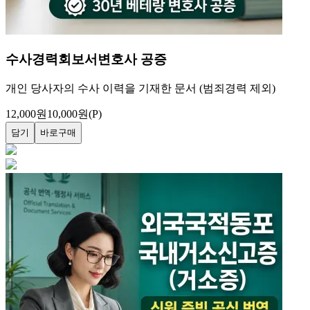
범죄·수사경력회보서
변호사 공증
개인 당사자의 범죄 및 수사 이력을 기재한 증명서
12,000
원
10,000
원
(P)
담기
바로구매