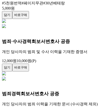
기본증명서
당일공증
#
5천원번역
#
페이지무관
#
30년베테랑
5,000
원
담기
바로구매