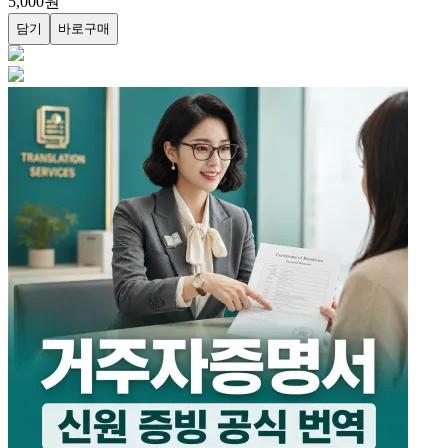
가족관계증명서
당일공증
#
5천원번역
#
페이지무관
#
30년베테랑
5,000
원
담기
바로구매