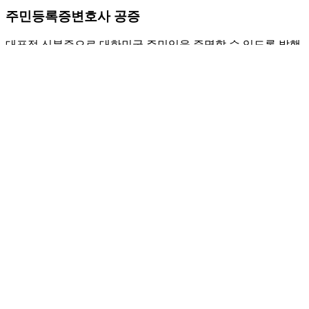
수사경력회보서
변호사 공증
개인 당사자의 수사 이력을 기재한 문서 (범죄경력 제외)
12,000
원
10,000
원
(P)