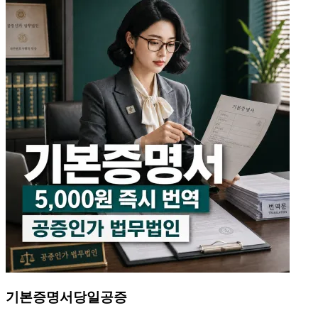
국내거소신고 사실증명
변호사 공증
외국국적동포가 국내거소신고를 완료한 사실을 증명하는 문
서
12,000
원
10,000
원
담기
바로구매