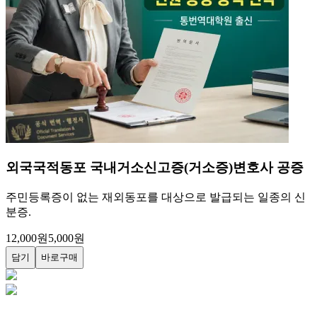
범죄경력회보서
변호사 공증
개인 당사자의 범죄 이력을 기재한 문서 (수사경력 제외)
12,000
원
10,000
원
(P)
담기
바로구매